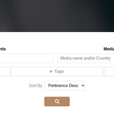
rds
Medi
Tags
Sort By