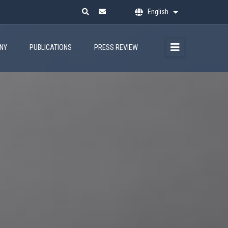
English
List additional ac
ANY
PUBLICATIONS
PRESS REVIEW