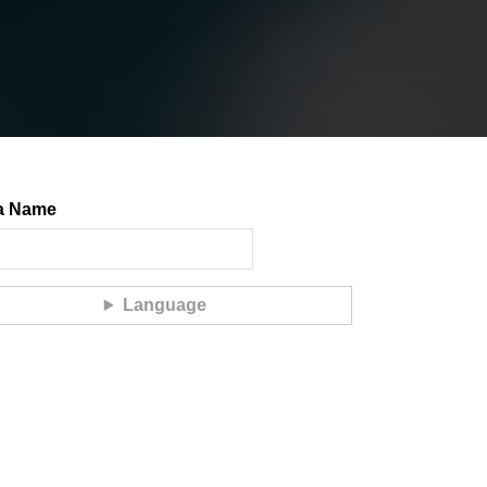
a Name
Language