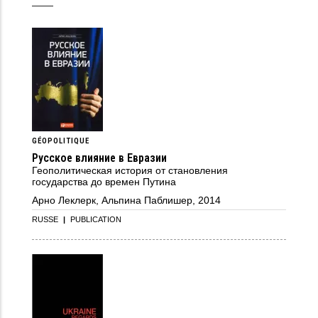
GÉOPOLITIQUE
Русское влияние в Евразии
Геополитическая история от становления
государства до времен Путина
Арно Леклерк, Альпина Паблишер, 2014
RUSSE
|
PUBLICATION