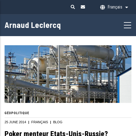
Aller
Français
Liste
au
contenu
principal
GÉOPOLITIQUE
25 JUNE 2014
|
FRANÇAIS
|
BLOG
Poker menteur Etats-Unis-Russie?