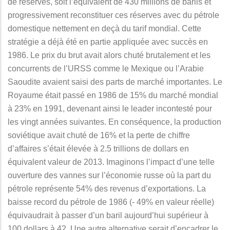
de réserves, soit l’équivalent de 430 millions de barils et
progressivement reconstituer ces réserves avec du pétrole
domestique nettement en deçà du tarif mondial. Cette
stratégie a déjà été en partie appliquée avec succès en
1986. Le prix du brut avait alors chuté brutalement et les
concurrents de l’URSS comme le Mexique ou l’Arabie
Saoudite avaient saisi des parts de marché importantes. Le
Royaume était passé en 1986 de 15% du marché mondial
à 23% en 1991, devenant ainsi le leader incontesté pour
les vingt années suivantes. En conséquence, la production
soviétique avait chuté de 16% et la perte de chiffre
d’affaires s’était élevée à 2.5 trillions de dollars en
équivalent valeur de 2013. Imaginons l’impact d’une telle
ouverture des vannes sur l’économie russe où la part du
pétrole représente 54% des revenus d’exportations. La
baisse record du pétrole de 1986 (- 49% en valeur réelle)
équivaudrait à passer d’un baril aujourd’hui supérieur à
100 dollars à 42. Une autre alternative serait d’encadrer le