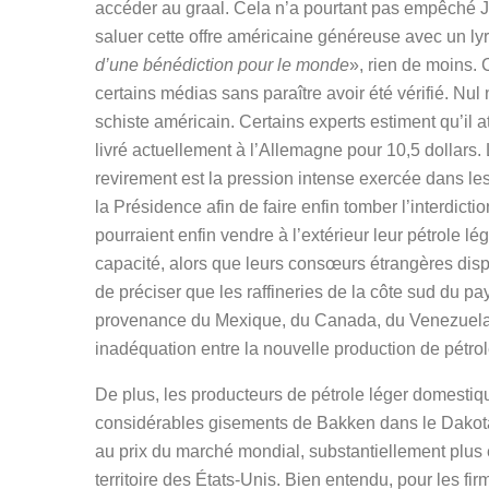
accéder au graal. Cela n’a pourtant pas empêché J
saluer cette offre américaine généreuse avec un lyr
d’une bénédiction pour le monde
», rien de moins. 
certains médias sans paraître avoir été vérifié. Nu
schiste américain. Certains experts estiment qu’il at
livré actuellement à l’Allemagne pour 10,5 dollars.
revirement est la pression intense exercée dans les
la Présidence afin de faire enfin tomber l’interdicti
pourraient enfin vendre à l’extérieur leur pétrole lé
capacité, alors que leurs consœurs étrangères dispo
de préciser que les raffineries de la côte sud du pay
provenance du Mexique, du Canada, du Venezuela d
inadéquation entre la nouvelle production de pétrole 
De plus, les producteurs de pétrole léger domestiqu
considérables gisements de Bakken dans le Dakota 
au prix du marché mondial, substantiellement plus é
territoire des États-Unis. Bien entendu, pour les f