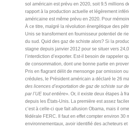
sol américain est prévu en 2020, soit 9.5 millions d
rapport à la production actuelle et légèrement infé
américaine est même prévu en 2020. Pour mémoire, 
À ce titre, malgré la révolution énergétique des pét
Unis se transforment en fournisseur potentiel de r
du sud. Quid des gaz de schiste alors? Si la produ
stagne depuis janvier 2012 pour se situer vers 24,0
l’interdiction d’exporter. Est-il besoin de rappeler
de consommation, dont une bonne partie en prove
Pris en flagrant délit de mensonge par omission o
crédules, le Président américain a déclaré le 26 m
des licences d’exportation de gaz de schiste sur 
par l’UE tout entière
». Or, il existe deux étapes à f
depuis les États-Unis. La première est assez facil
c’est à celle-ci que fait allusion Obama, mais il 
fédérale FERC. Il faut en effet compter environ 30 m
environnementaux, avoir identifié des acheteurs et