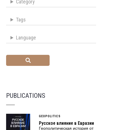
Category
Tags
Language
PUBLICATIONS
GEOPOLITICS
Русское влияние в Евразии
Геополитическая история от