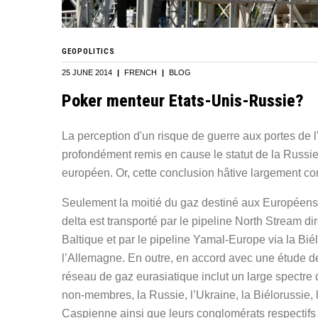
GEOPOLITICS
25 JUNE 2014
|
FRENCH
|
BLOG
Poker menteur Etats-Unis-Russie?
La perception d'un risque de guerre aux portes de l'
profondément remis en cause le statut de la Russ
européen. Or, cette conclusion hâtive largement co
Seulement la moitié du gaz destiné aux Européens t
delta est transporté par le pipeline North Stream 
Baltique et par le pipeline Yamal-Europe via la Biél
l’Allemagne. En outre, en accord avec une étude de 
réseau de gaz eurasiatique inclut un large spectr
non-membres, la Russie, l’Ukraine, la Biélorussie, l
Caspienne ainsi que leurs conglomérats respectifs e