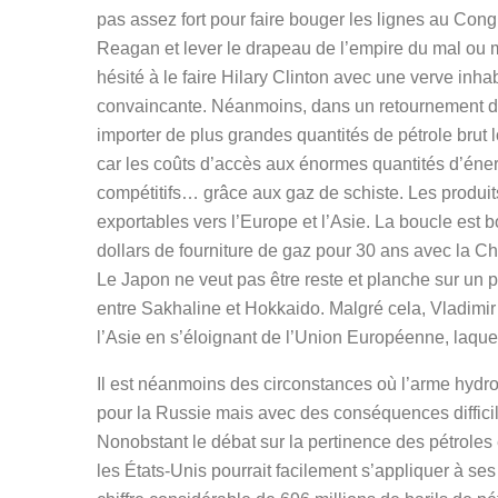
pas assez fort pour faire bouger les lignes au Con
Reagan et lever le drapeau de l’empire du mal ou
hésité à le faire Hilary Clinton avec une verve in
convaincante. Néanmoins, dans un retournement de s
importer de plus grandes quantités de pétrole brut l
car les coûts d’accès aux énormes quantités d’énerg
compétitifs… grâce aux gaz de schiste. Les produi
exportables vers l’Europe et l’Asie. La boucle est 
dollars de fourniture de gaz pour 30 ans avec la C
Le Japon ne veut pas être reste et planche sur un pr
entre Sakhaline et Hokkaido. Malgré cela, Vladimir l
l’Asie en s’éloignant de l’Union Européenne, laquel
Il est néanmoins des circonstances où l’arme hydr
pour la Russie mais avec des conséquences diffici
Nonobstant le débat sur la pertinence des pétroles e
les États-Unis pourrait facilement s’appliquer à ses