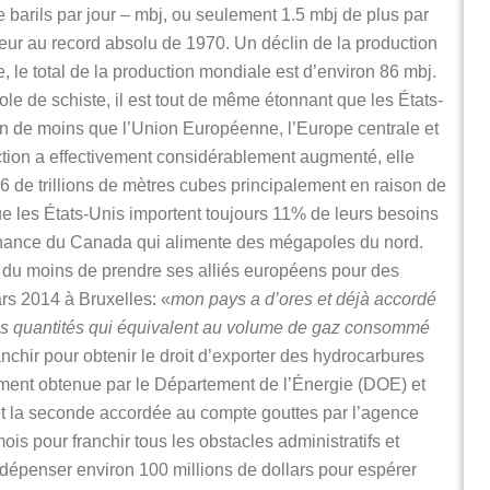
e barils par jour – mbj, ou seulement 1.5 mbj de plus par
rieur au record absolu de 1970. Un déclin de la production
le total de la production mondiale est d’environ 86 mbj.
role de schiste, il est tout de même étonnant que les États-
ien de moins que l’Union Européenne, l’Europe centrale et
ction a effectivement considérablement augmenté, elle
6 de trillions de mètres cubes principalement en raison de
 que les États-Unis importent toujours 11% de leurs besoins
nance du Canada qui alimente des mégapoles du nord.
u du moins de prendre ses alliés européens pour des
ars 2014 à Bruxelles: «
mon pays a d’ores et déjà accordé
des quantités qui équivalent au volume de gaz consommé
ranchir pour obtenir le droit d’exporter des hydrocarbures
ement obtenue par le Département de l’Énergie (DOE) et
omet la seconde accordée au compte gouttes par l’agence
ois pour franchir tous les obstacles administratifs et
 dépenser environ 100 millions de dollars pour espérer