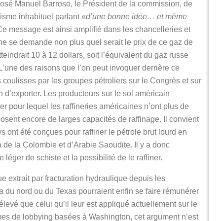
osé Manuel Barroso, le Président de la commission, de
isme inhabituel parlant «
d’une bonne idée… et même
Ce message est ainsi amplifié dans les chancelleries et
l ne se demande non plus quel serait le prix de ce gaz de
teindrait 10 à 12 dollars, soit l’équivalent du gaz russe
 L’une des raisons que l’on peut invoquer derrière ce
 coulisses par les groupes pétroliers sur le Congrès et sur
on d’exporter. Les producteurs sur le sol américain
ger pour lequel les raffineries américaines n’ont plus de
sent encore de larges capacités de raffinage. Il convient
s ont été conçues pour raffiner le pétrole brut lourd en
e la Colombie et d’Arabie Saoudite. Il y a donc
léger de schiste et la possibilité de le raffiner.
e extrait par fracturation hydraulique depuis les
du nord ou du Texas pourraient enfin se faire rémunérer
levé que celui qu’il leur est appliqué actuellement sur le
irmes de lobbying basées à Washington, cet argument n’est