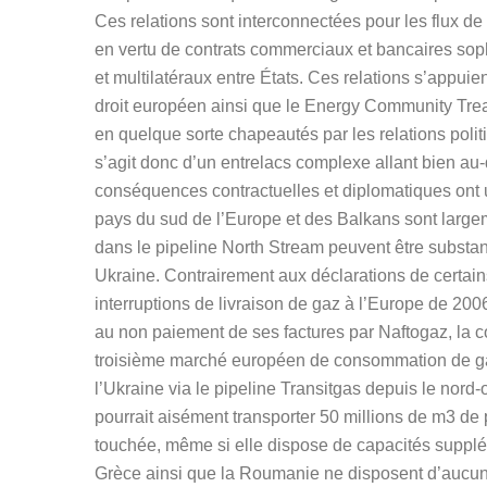
Ces relations sont interconnectées pour les flux de 
en vertu de contrats commerciaux et bancaires sop
et multilatéraux entre États. Ces relations s’appuient
droit européen ainsi que le Energy Community Trea
en quelque sorte chapeautés par les relations polit
s’agit donc d’un entrelacs complexe allant bien au-
conséquences contractuelles et diplomatiques ont un
pays du sud de l’Europe et des Balkans sont larg
dans le pipeline North Stream peuvent être substan
Ukraine. Contrairement aux déclarations de certains
interruptions de livraison de gaz à l’Europe de 2006
au non paiement de ses factures par Naftogaz, la c
troisième marché européen de consommation de gaz,
l’Ukraine via le pipeline Transitgas depuis le nord
pourrait aisément transporter 50 millions de m3 de 
touchée, même si elle dispose de capacités supplém
Grèce ainsi que la Roumanie ne disposent d’aucune