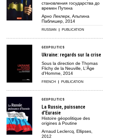
становления государства до
времен Путина
Арно Леклерк, Альпина
Паблишер, 2014
RUSSIAN
|
PUBLICATION
GEOPOLITICS
Ukraine: regards sur la crise
Sous la direction de Thomas
Flichy de la Neuville, L'Âge
d'Homme, 2014
FRENCH
|
PUBLICATION
GEOPOLITICS
La Russie, puissance
d'Eurasie
Histoire géopolitique des
origines à Poutine
Arnaud Leclercq, Ellipses,
2012