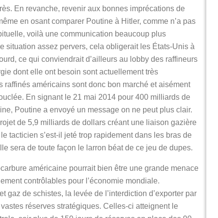
grès. En revanche, revenir aux bonnes imprécations de
 même en osant comparer Poutine à Hitler, comme n’a pas
habituelle, voilà une communication beaucoup plus
ituation assez pervers, cela obligerait les États-Unis à
ourd, ce qui conviendrait d’ailleurs au lobby des raffineurs
ie dont elle ont besoin sont actuellement très
ts raffinés américains sont donc bon marché et aisément
bouclée. En signant le 21 mai 2014 pour 400 milliards de
hine, Poutine a envoyé un message on ne peut plus clair.
ojet de 5,9 milliards de dollars créant une liaison gazière
e tacticien s’est-il jeté trop rapidement dans les bras de
le sera de toute façon le larron béat de ce jeu de dupes.
ocarbure américaine pourrait bien être une grande menace
lement contrôlables pour l’économie mondiale.
t gaz de schistes, la levée de l’interdiction d’exporter par
 vastes réserves stratégiques. Celles-ci atteignent le