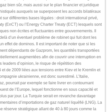
gaz bien sûr, mais aussi sur le plan financier et juridique
histiqués auxquels se superposent les accords bilatéraux
 sur différentes bases légales : droit international privé,
ty (EnCT) ou l’Energy Charter Treaty (ECT) lesquels sont
iques non écrites et fluctuantes entre gouvernements. Il
delà d’un éventuel problème de robinet qui fuit dont les
 effet de dominos. Il est important de noter que si les
ement dépendants de Gazprom, les quantités transportées
tiellement augmentées afin de couvrir une interruption en
 leaders d’opinion, le risque de répétition des
 et de 2009 liées aux tensions entre Kiev et le Kremlin et
ompagnie ukrainienne, est donc surestimé. L’Italie,
 pourrait par exemple se faire livrer en contournant
-ouest de l’Europe, lequel fonctionne en sous capacité et
plus par jour. La Turquie serait en revanche davantage
entaires d’importations de gaz naturel liquéfié (LNG). La
 réserve stratégique allant de 40 à 80 jours comme la