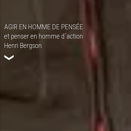
AGIR EN HOMME DE PENSÉE
AGIR EN HOMME DE PENSÉE
et penser en homme d´action
et penser en homme d´action
Henri Bergson
Henri Bergson
❮
❮