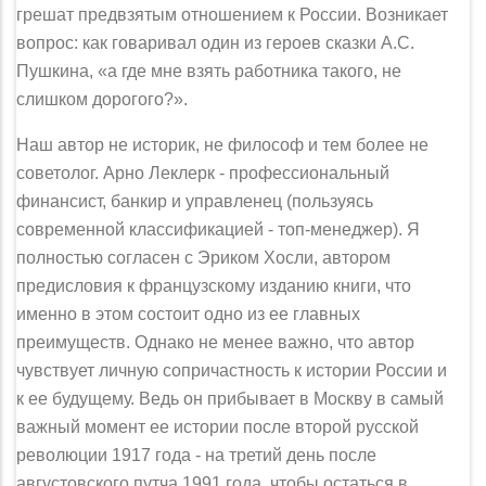
грешат предвзятым отно­шением к России. Возникает
вопрос: как говаривал один из героев сказки А.С.
Пушкина, «а где мне взять работника такого, не
слишком дорогого?».
Наш автор не историк, не философ и тем более не
советолог. Арно Леклерк - профессиональный
финансист, банкир и управленец (пользу­ясь
современной классификацией - топ-менеджер). Я
полностью согласен с Эриком Хосли, автором
предисловия к французскому изданию книги, что
именно в этом состоит одно из ее главных
преимуществ. Однако не менее важно, что автор
чувствует личную сопричастность к истории России и
к ее будущему. Ведь он прибывает в Москву в самый
важный момент ее истории после второй русской
революции 1917 года - на третий день после
августов­ского путча 1991 года, чтобы остаться в