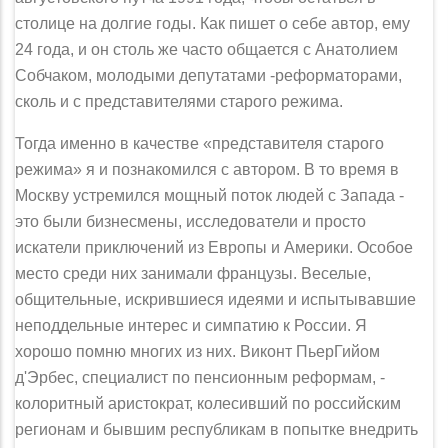
столице на долгие годы. Как пишет о себе автор, ему
24 года, и он столь же часто общается с Анатолием
Собчаком, молодыми депутатами -реформаторами,
сколь и с представителями ста­рого режима.
Тогда именно в качестве «представителя старого
режима» я и позна­комился с автором. В то время в
Москву устремился мощный поток людей с Запада -
это были бизнесмены, исследователи и просто
искатели приклю­чений из Европы и Америки. Особое
место среди них занимали французы. Веселые,
общительные, искрившиеся идеями и испытывавшие
неподдельные интерес и симпатию к России. Я
хорошо помню многих из них. Виконт Пьер­Гийом
д'Эрбес, специалист по пенсионным реформам, -
колоритный аристо­крат, колесивший по российским
регионам и бывшим республикам в попытке внедрить