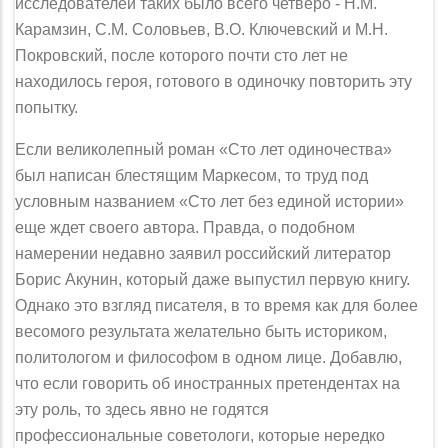
исследователей таких было всего чет­веро - Н.М.
Карамзин, С.М. Соловьев, В.О. Ключевский и М.Н.
Покровский, после которого почти сто лет не
находилось героя, готового в одиночку повто­рить эту
попытку.
Если великолепный роман «Сто лет одиночества»
был написан блестящим Маркесом, то труд под
условным названием «Сто лет без единой истории»
еще ждет своего автора. Правда, о подобном
намерении недавно заявил россий­ский литератор
Борис Акунин, который даже выпустил первую книгу.
Однако это взгляд писателя, в то время как для более
весомого результата желательно быть историком,
политологом и философом в одном лице. Добавлю,
что если говорить об иностранных претендентах на
эту роль, то здесь явно не годятся
профессиональные советологи, которые нередко