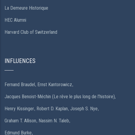
La Demeure Historique
HEC Alumni
Harvard Club of Switzerland
INFLUENCES
Fernand Braudel
Ernst Kantorowicz
,
,
Jacques Benoist-Méchin (Le rêve le plus long de l’histoire),
Henry Kissinger
Robert D. Kaplan
Joseph S. Nye
,
,
,
Graham T. Allison
Nassim N. Taleb
,
,
Edmund Burke
,