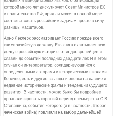
нальных и миноритарных языков, о ратификации
которой много лет диску­тируют Совет Министров ЕС
и правительство РФ, вряд ли может в полной мере
соответствовать российским задачам просто в силу
разницы масштабов.
Арно Леклерк рассматривает Россию прежде всего
как евразийскую дер­жаву. Его книга охватывает всю
долгую российскую историю, от индоевро­пейцев и
славян до событий последних двадцати лет. И в этом
случае он интер­претатор, солидаризующийся с
определенными авторами и историческими школами.
Конечно, есть и другие взгляды и оценки на давние и
недавние исто­рические факты и тенденции будущего
развития. В частности, можно было бы подробнее
проанализировать короткий период премьерства С.В.
Степашина, события которого (и в частности, Вторая
чеченская война) повлияли на выбор дальнейшей