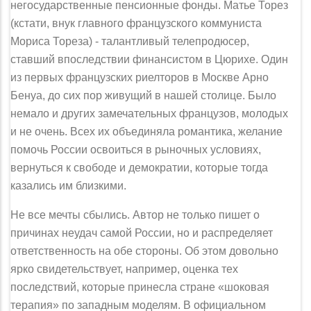
негосударственные пенсионные фонды. Матье Торез
(кстати, внук главного французского коммуниста
Мориса Тореза) - талантливый телепро­дюсер,
ставший впоследствии финансистом в Цюрихе. Один
из первых фран­цузских риелторов в Москве Арно
Бенуа, до сих пор живущий в нашей сто­лице. Было
немало и других замечательных французов, молодых
и не очень. Всех их объединяла романтика, желание
помочь России освоиться в рыноч­ных условиях,
вернуться к свободе и демократии, которые тогда
казались им близкими.
Не все мечты сбылись. Автор не только пишет о
причинах неудач самой России, но и распределяет
ответственность на обе стороны. Об этом довольно
ярко свидетельствует, например, оценка тех
последствий, которые прине­сла стране «шоковая
терапия» по западным моделям. В официальном