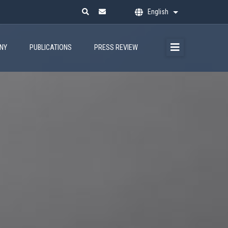
English
List additional ac
ANY
PUBLICATIONS
PRESS REVIEW