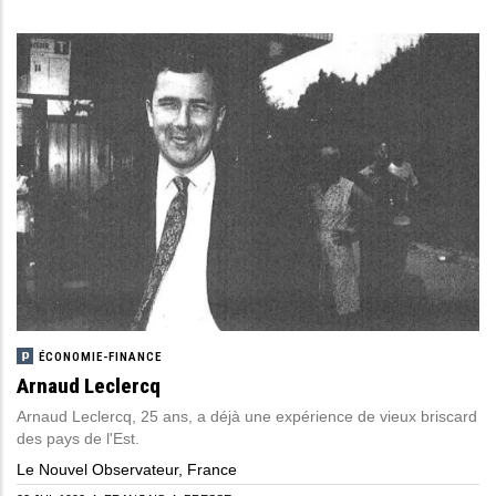
Catalogne
Caucase
Chine
Chypre
Commerce
International
Corporate Governance
Credit Increase
Crimée
Crise
Crise Économique
ÉCONOMIE-FINANCE
Arnaud Leclercq
Crise Financière
Arnaud Leclercq, 25 ans, a déjà une expérience de vieux briscard
Croissance
des pays de l'Est.
République Tchèque
Le Nouvel Observateur, France
Décentralisation