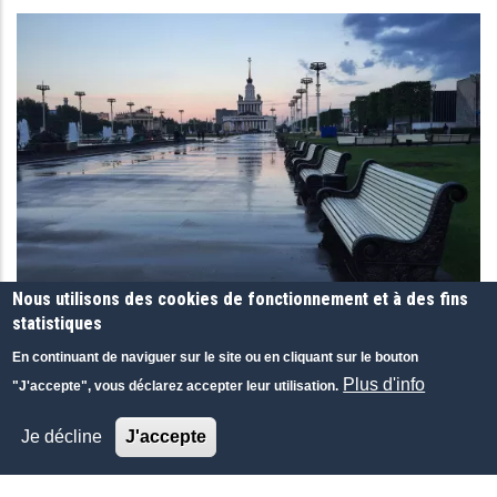
Eurasiatique
Euro
Europe
Union Européenne
Eurozone
Femmes
Marché Financier
G20
Gaz
Nous utilisons des cookies de fonctionnement et à des fins
Gaz De Schiste
statistiques
ÉCONOMIE-FINANCE
Gazprom
En continuant de naviguer sur le site ou en cliquant sur le bouton
How much an office cost?
Géorgie
Plus d'info
"J'accepte", vous déclarez accepter leur utilisation.
One would think that nothing is as easy as selling or leasing real
Gestion De Fortune
estate if one has some.
Je décline
J'accepte
Globalisation
Delovoi Mir, Russie
Grèce
05 MAY 1993
|
ANGLAIS
|
PRESSE