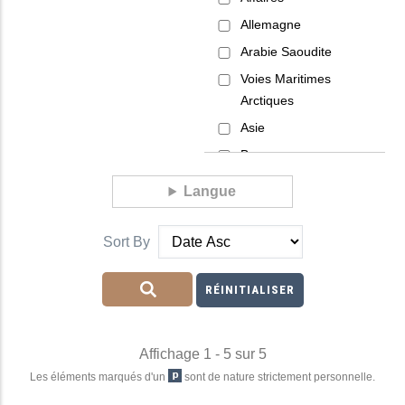
Allemagne
Arabie Saoudite
Voies Maritimes
Arctiques
Asie
Banque
Secret Bancaire
Langue
Banque Privée
Barack Obama
Sort By
Mer Noire
Bretagne
BRICS
Brussels
Affichage 1 - 5 sur 5
Bureaucratie
Les éléments marqués d'un
sont de nature strictement personnelle.
Canada