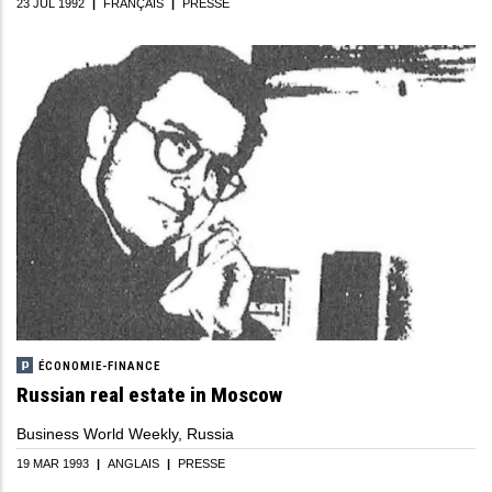
23 JUL 1992
|
FRANÇAIS
|
PRESSE
Démocratie
Marchés En
Développement
Développement
Diplomacie
Dollar
Dubai
Europe De L'est
EAU
Économie Mondiale
Endettement
ÉCONOMIE-FINANCE
Énergie
Russian real estate in Moscow
États-Unis
Business World Weekly, Russia
Eurasie
19 MAR 1993
|
ANGLAIS
|
PRESSE
Union Douanière