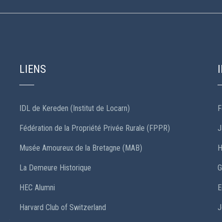
LIENS
IDL de Kereden (Institut de Locarn)
F
Fédération de la Propriété Privée Rurale (FPPR)
J
Musée Amoureux de la Bretagne (MAB)
H
La Demeure Historique
G
HEC Alumni
E
Harvard Club of Switzerland
J