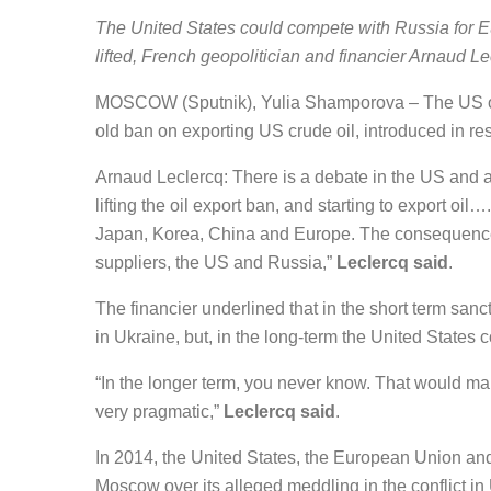
The United States could compete with Russia for Eu
lifted, French geopolitician and financier Arnaud Le
MOSCOW (Sputnik), Yulia Shamporova – The US oil i
old ban on exporting US crude oil, introduced in re
Arnaud Leclercq: There is a debate in the US and a 
lifting the oil export ban, and starting to export o
Japan, Korea, China and Europe. The consequence of t
suppliers, the US and Russia,”
Leclercq said
.
The financier underlined that in the short term sanct
in Ukraine, but, in the long-term the United States 
“In the longer term, you never know. That would ma
very pragmatic,”
Leclercq said
.
In 2014, the United States, the European Union an
Moscow over its alleged meddling in the conflict in