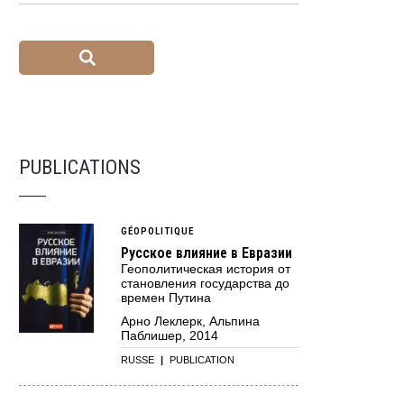
PUBLICATIONS
GÉOPOLITIQUE
Русское влияние в Евразии
Геополитическая история от
становления государства до
времен Путина
Арно Леклерк, Альпина
Паблишер, 2014
RUSSE
|
PUBLICATION