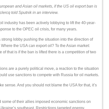
ropean and Asian oil markets, if the US oil export ban is
clercq told Sputnik in an interview.
ndustry has been actively lobbying to lift the 40-year-
sponse to the OPEC oil crisis, for many years.
strong lobby pushing the situation into the direction of
il…. Where the USA can export oil? To the Asian market:
hat is if the ban is lifted there is a competition of two
ions are a purely political move, a reaction to the situation
could use sanctions to compete with Russia for oil markets.
ke sense. And you should not blame the USA for that, it’s
d some of their allies imposed economic sanctions on
 Ukraine’s southeast. Restrictions targeted energy,