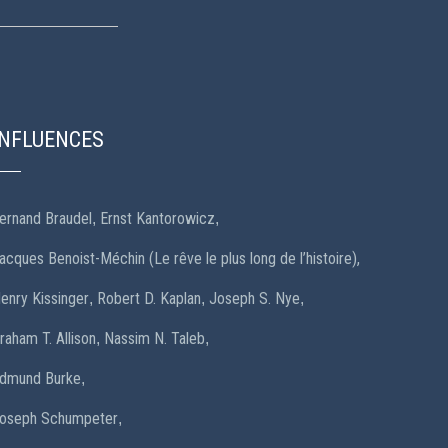
INFLUENCES
ernand Braudel
Ernst Kantorowicz
,
,
acques Benoist-Méchin (Le rêve le plus long de l’histoire),
enry Kissinger
Robert D. Kaplan
Joseph S. Nye
,
,
,
raham T. Allison
Nassim N. Taleb
,
,
dmund Burke
,
oseph Schumpeter
,