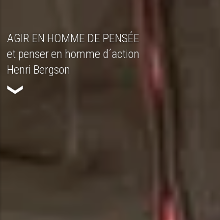
AGIR EN HOMME DE PENSÉE
AGIR EN HOMME DE PENSÉE
et penser en homme d´action
et penser en homme d´action
Henri Bergson
Henri Bergson
❮
❮