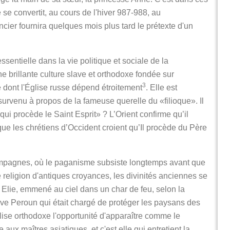
 se convertit, au cours de l'hiver 987-988, au
cier fournira quelques mois plus tard le prétexte d'un
ssentielle dans la vie politique et sociale de la
 brillante culture slave et orthodoxe fondée sur
3
e dont l'Église russe dépend étroitement
. Elle est
urvenu à propos de la fameuse querelle du «filioque». Il
qui procède le Saint Esprit» ? L’Orient confirme qu’il
ue les chrétiens d’Occident croient qu’Il procède du Père
campagnes, où le paganisme subsiste longtemps avant que
e religion d'antiques croyances, les divinités anciennes se
Elie, emmené au ciel dans un char de feu, selon la
lave Peroun qui était chargé de protéger les paysans des
Église orthodoxe l'opportunité d'apparaître comme le
ux maîtres asiatiques, et c'est elle qui entretient la