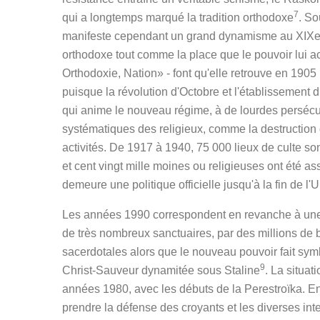
7
qui a longtemps marqué la tradition orthodoxe
. So
manifeste cependant un grand dynamisme au XIXe siè
orthodoxe tout comme la place que le pouvoir lui acc
Orthodoxie, Nation» - font qu'elle retrouve en 190
puisque la révolution d'Octobre et l'établissement
qui anime le nouveau régime, à de lourdes persécut
systématiques des religieux, comme la destruction d
activités. De 1917 à 1940, 75 000 lieux de culte son
et cent vingt mille moines ou religieuses ont été a
demeure une politique officielle jusqu'à la fin de l
Les années 1990 correspondent en revanche à une 
de très nombreux sanctuaires, par des millions de 
sacerdotales alors que le nouveau pouvoir fait sy
9
Christ-Sauveur dynamitée sous Staline
. La situa
années 1980, avec les débuts de la Perestroïka. 
prendre la défense des croyants et les diverses in