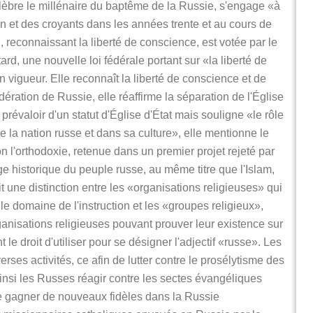
élèbre le millénaire du baptême de la Russie, s'engage «à
ion et des croyants dans les années trente et au cours de
n, reconnaissant la liberté de conscience, est votée par le
tard, une nouvelle loi fédérale portant sur «la liberté de
 vigueur. Elle reconnaît la liberté de conscience et de
dération de Russie, elle réaffirme la séparation de l'Église
 prévaloir d'un statut d'Église d'État mais souligne «le rôle
e la nation russe et dans sa culture», elle mentionne le
 l'orthodoxie, retenue dans un premier projet rejeté par
ge historique du peuple russe, au même titre que l'Islam,
t une distinction entre les «organisations religieuses» qui
 le domaine de l'instruction et les «groupes religieux»,
ganisations religieuses pouvant prouver leur existence sur
 le droit d'utiliser pour se désigner l'adjectif «russe». Les
verses activités, ce afin de lutter contre le prosélytisme des
nsi les Russes réagir contre les sectes évangéliques
e gagner de nouveaux fidèles dans la Russie