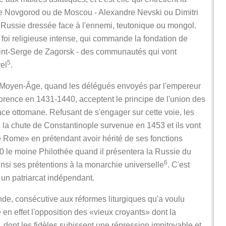
 de Novgorod ou de Moscou - Alexandre Nevski ou Dimitri
Russie dressée face à l'ennemi, teutonique ou mongol.
ne foi religieuse intense, qui commande la fondation de
aint-Serge de Zagorsk - des communautés qui vont
5
rel
.
du Moyen-Âge, quand les délégués envoyés par l'empereur
orence en 1431-1440, acceptent le principe de l'union des
ce ottomane. Refusant de s'engager sur cette voie, les
la chute de Constantinople survenue en 1453 et ils vont
e Rome» en prétendant avoir hérité de ses fonctions
20 le moine Philothée quand il présentera la Russie du
6
si ses prétentions à la monarchie universelle
. C'est
 un patriarcat indépendant.
nde, consécutive aux réformes liturgiques qu'a voulu
e en effet l'opposition des «vieux croyants» dont la
, dont les fidèles subissent une répression impitoyable et