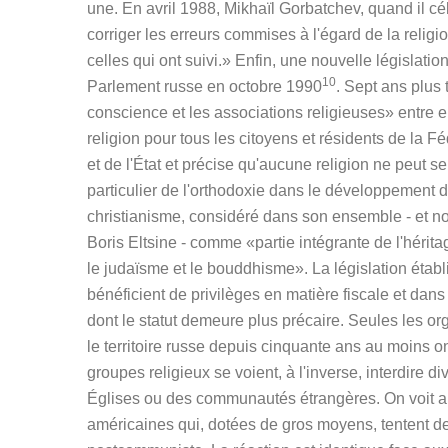
une. En avril 1988, Mikhaïl Gorbatchev, quand il c
corriger les erreurs commises à l'égard de la relig
celles qui ont suivi.» Enfin, une nouvelle législatio
10
Parlement russe en octobre 1990
. Sept ans plus 
conscience et les associations religieuses» entre en
religion pour tous les citoyens et résidents de la Fé
et de l'État et précise qu'aucune religion ne peut se
particulier de l'orthodoxie dans le développement d
christianisme, considéré dans son ensemble - et non
Boris Eltsine - comme «partie intégrante de l'hérita
le judaïsme et le bouddhisme». La législation établi
bénéficient de privilèges en matière fiscale et dans
dont le statut demeure plus précaire. Seules les or
le territoire russe depuis cinquante ans au moins ont
groupes religieux se voient, à l'inverse, interdire di
Églises ou des communautés étrangères. On voit ai
américaines qui, dotées de gros moyens, tentent d