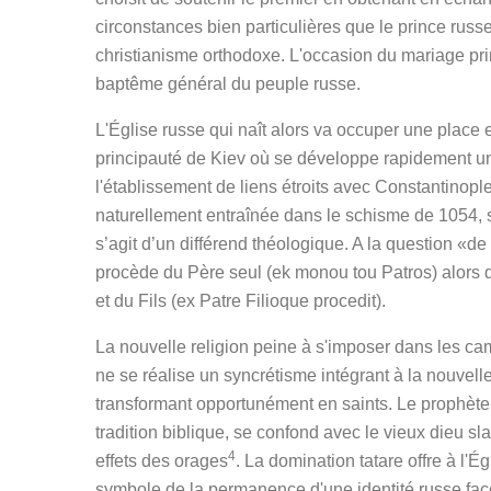
circonstances bien particulières que le prince russe
christianisme orthodoxe. L'occasion du mariage prin
baptême général du peuple russe.
L'Église russe qui naît alors va occuper une place e
principauté de Kiev où se développe rapidement une
l'établissement de liens étroits avec Constantinopl
naturellement entraînée dans le schisme de 1054, s
s’agit d’un différend théologique. A la question «de 
procède du Père seul (ek monou tou Patros) alors q
et du Fils (ex Patre Filioque procedit).
La nouvelle religion peine à s'imposer dans les 
ne se réalise un syncrétisme intégrant à la nouvell
transformant opportunément en saints. Le prophète 
tradition biblique, se confond avec le vieux dieu s
4
effets des orages
. La domination tatare offre à l'
symbole de la permanence d'une identité russe face a