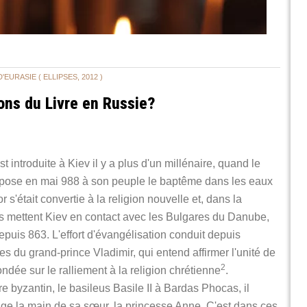
D'EURASIE (
ELLIPSES, 2012
)
ions du Livre en Russie?
st introduite à Kiev il y a plus d'un millénaire, quand le
impose en mai 988 à son peuple le baptême dans les eaux
 s'était convertie à la religion nouvelle et, dans la
s mettent Kiev en contact avec les Bulgares du Danube,
uis 863. L'effort d'évangélisation conduit depuis
s du grand-prince Vladimir, qui entend affirmer l'unité de
2
ndée sur le ralliement à la religion chrétienne
.
e byzantin, le basileus Basile II à Bardas Phocas, il
nge la main de sa sœur, la princesse Anne. C'est dans ces