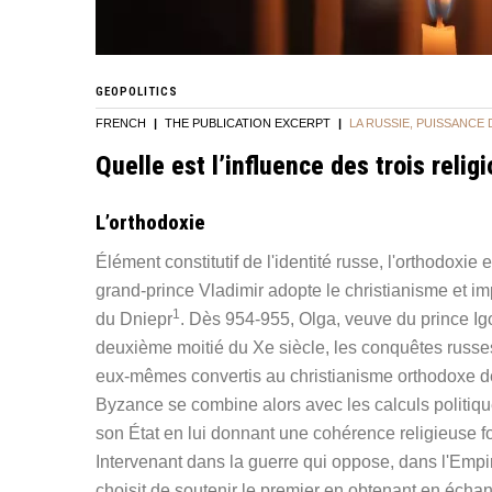
GEOPOLITICS
FRENCH
|
THE PUBLICATION EXCERPT
|
LA RUSSIE, PUISSANCE 
Quelle est l’influence des trois relig
L’orthodoxie
Élément constitutif de l'identité russe, l'orthodoxie e
grand-prince Vladimir adopte le christianisme et 
1
du Dniepr
. Dès 954-955, Olga, veuve du prince Igor
deuxième moitié du Xe siècle, les conquêtes russe
eux-mêmes convertis au christianisme orthodoxe dep
Byzance se combine alors avec les calculs politique
son État en lui donnant une cohérence religieuse fo
Intervenant dans la guerre qui oppose, dans l'Empir
choisit de soutenir le premier en obtenant en écha