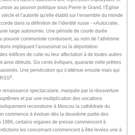
umise au pouvoir politique sous Pierre le Grand, l'Église
cle et l'autorité qu'elle établit sur l'ensemble du monde
orde dans la définition de l'identité russe - «Autocratie,
5 une large autonomie. Une période de courte durée
 du pouvoir communiste conduisent, au nom de l'athéisme
ions impliquant l'assassinat ou la déportation
es édifices de culte ou leur affectation à de toutes autres
t ainsi détruits. Six cents évêques, quarante mille prêtres
ssassinés. Une persécution qui s'atténue ensuite mais qui
8
'URSS
.
renaissance spectaculaire, marquée par la réouverture
baptêmes et par une multiplication des vocations
mboliquement reconstruire à Moscou la cathédrale du
tion commence à évoluer dès la deuxième partie des
En 1986, certains organes de presse commencent à
terdictions les concernant commencent à être levées une à