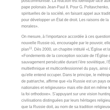
postcommuniste. La réaction est identique face au
pape polonais Jean-Paul II. Pour G. Poltavchenko, 
spirituelles de la société, en faisant appel aux trad
pour développer un État de droit. Les raisons de 
morales».
On mesure, à l'importance accordée à ces questions
nouvelle Russie où, encouragée par le pouvoir, ell
11
plan
. Dès 2000, un chapitre intitulé «L'Église et
«Fondements de la conception sociale de l'Église o
sauvagement persécutée durant l'ère soviétique, l'É
multiethnique et multiconfessionnel du pays, ainsi 
qu'elle entend occuper. Dans le principe, le métropo
de patriarche, affirme que «la Russie est un pays or
nationales et religieuses» mais elle doit en mêm
la foi orthodoxe». S'appuyant sur une vision hunti
civilisations distinguées par leurs héritages religi
que la Russie doit, au nom de sa tradition religieus