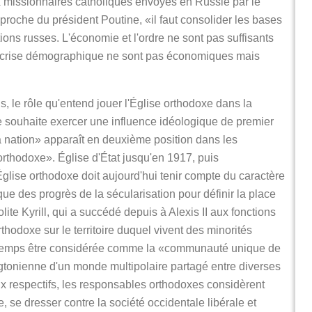
x missionnaires catholiques envoyés en Russie par le
proche du président Poutine, «il faut consolider les bases
itions russes. L'économie et l'ordre ne sont pas suffisants
la crise démographique ne sont pas économiques mais
, le rôle qu'entend jouer l'Église orthodoxe dans la
e souhaite exercer une influence idéologique de premier
 la nation» apparaît en deuxième position dans les
rthodoxe». Église d'État jusqu'en 1917, puis
glise orthodoxe doit aujourd'hui tenir compte du caractère
que des progrès de la sécularisation pour définir la place
lite Kyrill, qui a succédé depuis à Alexis II aux fonctions
thodoxe sur le territoire duquel vivent des minorités
e temps être considérée comme la «communauté unique de
ngtonienne d'un monde multipolaire partagé entre diverses
eux respectifs, les responsables orthodoxes considèrent
e, se dresser contre la société occidentale libérale et