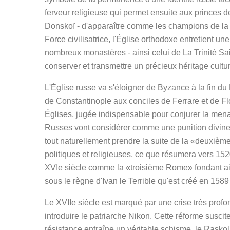
ferveur religieuse qui permet ensuite aux princes
Donskoï - d'apparaître comme les champions de la 
Force civilisatrice, l'Église orthodoxe entretient u
nombreux monastères - ainsi celui de La Trinité S
conserver et transmettre un précieux héritage cultu
L'Église russe va s'éloigner de Byzance à la fin 
de Constantinople aux conciles de Ferrare et de Fl
Églises, jugée indispensable pour conjurer la mena
Russes vont considérer comme une punition divine 
tout naturellement prendre la suite de la «deuxièm
politiques et religieuses, ce que résumera vers 15
XVIe siècle comme la «troisième Rome» fondant ain
sous le règne d'Ivan le Terrible qu'est créé en 1589
Le XVIIe siècle est marqué par une crise très profo
introduire le patriarche Nikon. Cette réforme suscit
résistance entraîne un véritable schisme, le Raskol